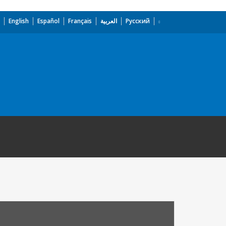
English
Español
Français
العربية
Русский