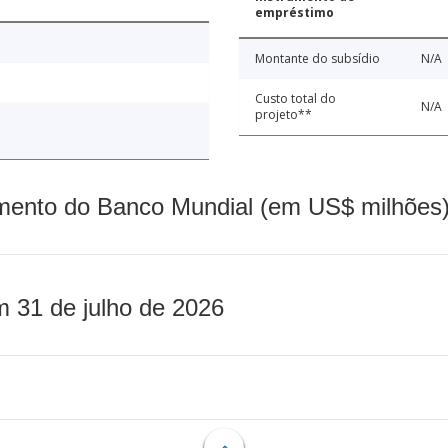
empréstimo
Montante do subsídio
N/A
Custo total do
N/A
projeto**
mento do Banco Mundial (em US$ milhões)
m 31 de julho de 2026