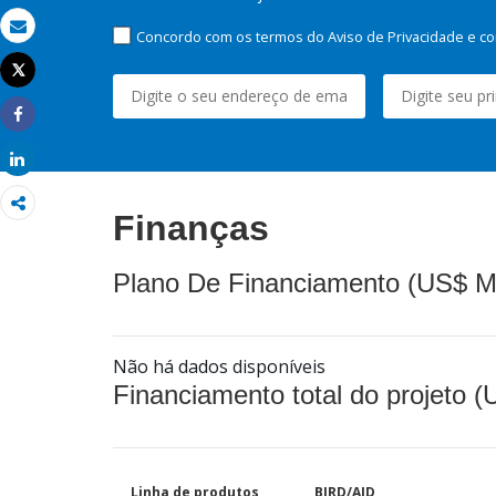
Concordo com os termos do Aviso de Privacidade e co
Email
Tweet
Imprimir
Share
Share
Finanças
Plano De Financiamento (US$ M
Não há dados disponíveis
Financiamento total do projeto 
Linha de produtos
BIRD/AID