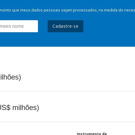
nsinto que meus dados pessoais sejam processados, na medida do necessá
Cadastre-se
ilhões)
(US$ milhões)
Instrumento de