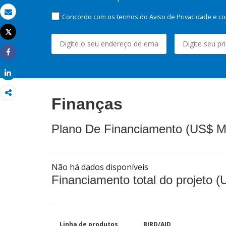
Concordo com os termos do Aviso de Privacidade e co
Email
Tweet
Imprimir
Share
Share
Finanças
Plano De Financiamento (US$ M
Não há dados disponíveis
Financiamento total do projeto 
Linha de produtos
BIRD/AID