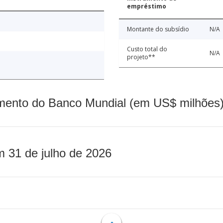
empréstimo
Montante do subsídio
N/A
Custo total do
N/A
projeto**
mento do Banco Mundial (em US$ milhões)
m 31 de julho de 2026