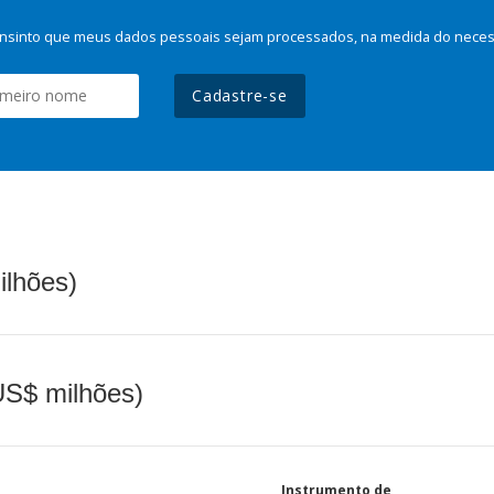
nsinto que meus dados pessoais sejam processados, na medida do necessá
Cadastre-se
ilhões)
(US$ milhões)
Instrumento de