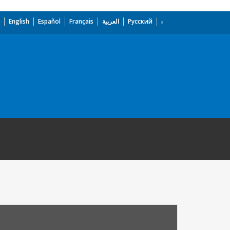
English
Español
Français
العربية
Русский