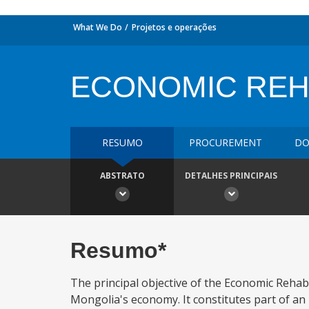
What We Do
Projetos e operações
ECONOMIC RE
RESUMO
PROCUREMENT
DO
ABSTRATO
DETALHES PRINCIPAIS
Resumo*
The principal objective of the Economic Rehabil
Mongolia's economy. It constitutes part of an