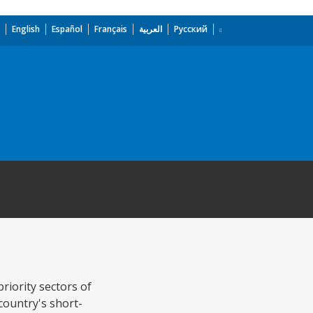
English
Español
Français
العربية
Русский
riority sectors of
country's short-