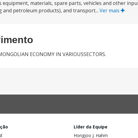
es equipment, materials, spare parts, vehicles and other inp
ng and petroleum products), and transport...
Ver mais
vimento
MONGOLIAN ECONOMY IN VARIOUSSECTORS.
ação
Líder da Equipe
d
Hongjoo J. Hahm