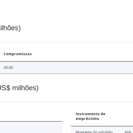
ilhões)
Compromissos
30.00
(US$ milhões)
Instrumento de
empréstimo
Montante do subsídio
N/A