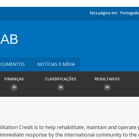
Esta página em:
Português
HAB
CUMENTOS
NOTÍCIAS E MÍDIA
FINANÇAS
CLASSIFICAÇÕES
RESULTADOS
itation Credit is to help rehabilitate, maintain and operate p
 immediate response by the international community to the 