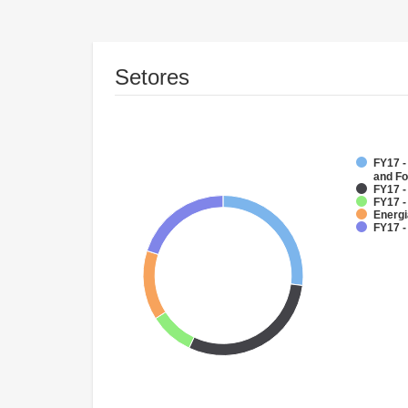
Setores
FY17 -
and Fo
FY17 
FY17 -
Energi
FY17 -