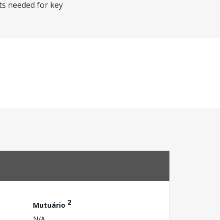
uts needed for key
2
Mutuário
N/A