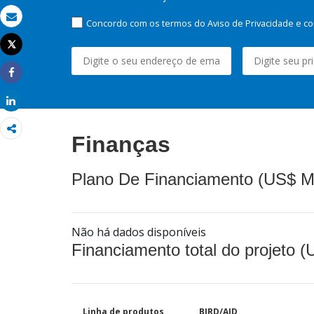
Concordo com os termos do Aviso de Privacidade e co
Email
Tweet
Imprimir
Share
Share
Finanças
Plano De Financiamento (US$ M
Não há dados disponíveis
Financiamento total do projeto 
Linha de produtos
BIRD/AID