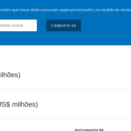
nsinto que meus dados pessoais sejam processados, na medida do necessá
Cadastre-se
ilhões)
(US$ milhões)
Instrumento de