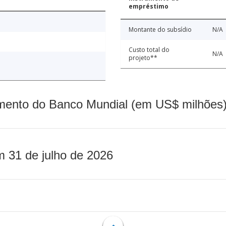
empréstimo
Montante do subsídio
N/A
Custo total do
N/A
projeto**
mento do Banco Mundial (em US$ milhões)
m 31 de julho de 2026