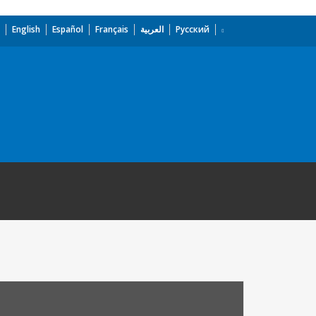
English
Español
Français
العربية
Русский