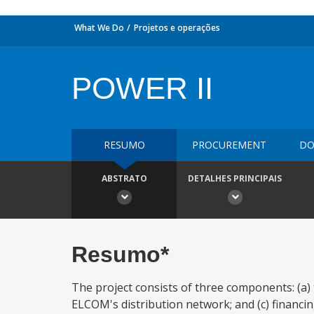
What We Do
Projetos e operações
POWER II
RESUMO
PROCUREMENT
DO
ABSTRATO
DETALHES PRINCIPAIS
Resumo*
The project consists of three components: (a) 
ELCOM's distribution network; and (c) financi