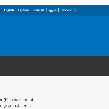
English
Español
Français
العربية
Русский
m; (b) expansion of
hange adjustments