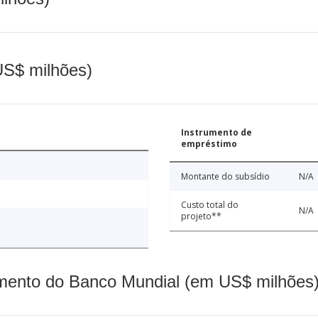
(US$ milhões)
Instrumento de
empréstimo
Montante do subsídio
N/A
Custo total do
N/A
projeto**
mento do Banco Mundial (em US$ milhões)