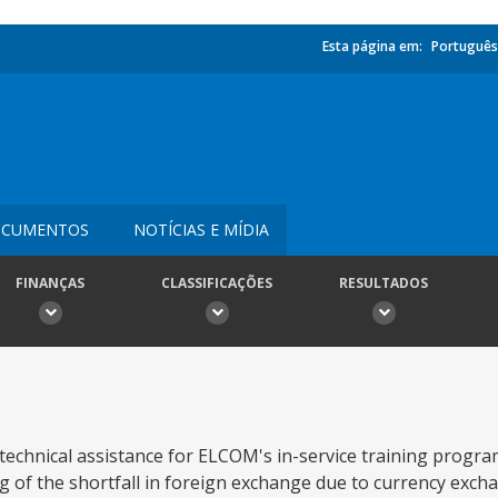
Esta página em:
Português
CUMENTOS
NOTÍCIAS E MÍDIA
FINANÇAS
CLASSIFICAÇÕES
RESULTADOS
technical assistance for ELCOM's in-service training progra
ng of the shortfall in foreign exchange due to currency exc