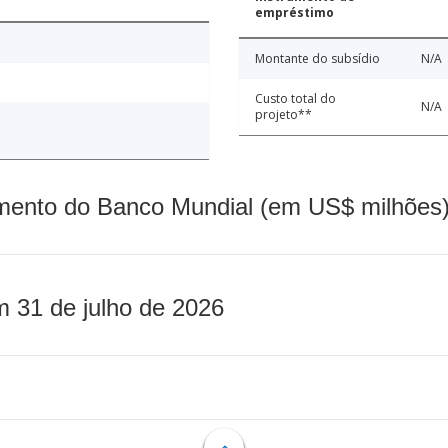
empréstimo
Montante do subsídio
N/A
Custo total do
N/A
projeto**
mento do Banco Mundial (em US$ milhões)
m 31 de julho de 2026