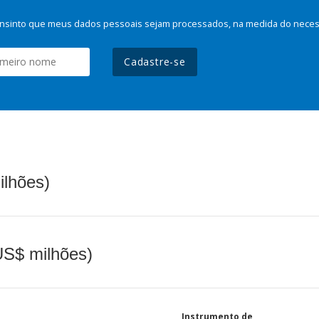
nsinto que meus dados pessoais sejam processados, na medida do necessá
Cadastre-se
ilhões)
(US$ milhões)
Instrumento de