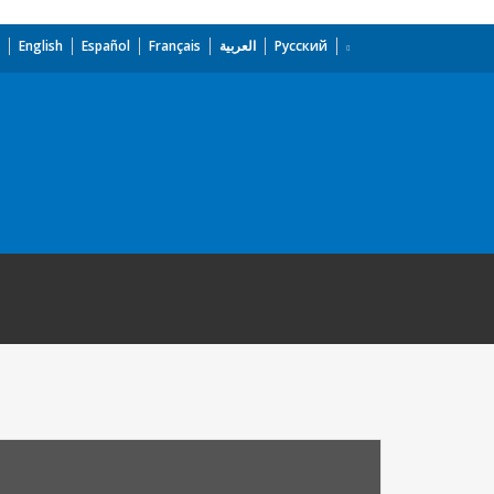
English
Español
Français
العربية
Русский