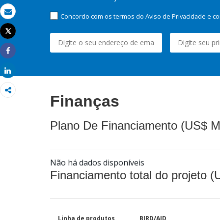
Concordo com os termos do Aviso de Privacidade e co
Email
Tweet
Imprimir
Share
Share
Finanças
Plano De Financiamento (US$ M
Não há dados disponíveis
Financiamento total do projeto 
Linha de produtos
BIRD/AID