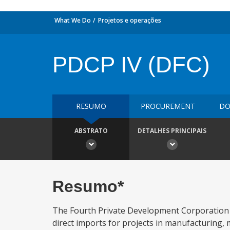
What We Do
Projetos e operações
PDCP IV (DFC)
RESUMO
PROCUREMENT
DO
ABSTRATO
DETALHES PRINCIPAIS
Resumo*
The Fourth Private Development Corporation o
direct imports for projects in manufacturing, 