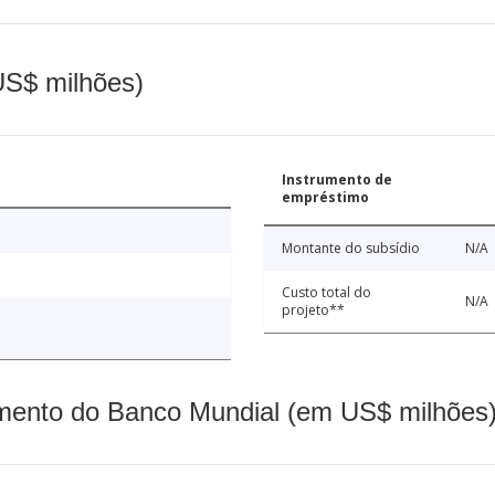
(US$ milhões)
Instrumento de
empréstimo
Montante do subsídio
N/A
Custo total do
N/A
projeto**
mento do Banco Mundial (em US$ milhões)