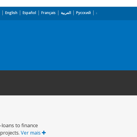
English
Español
Français
العربية
Русский
-loans to finance
 projects.
Ver mais