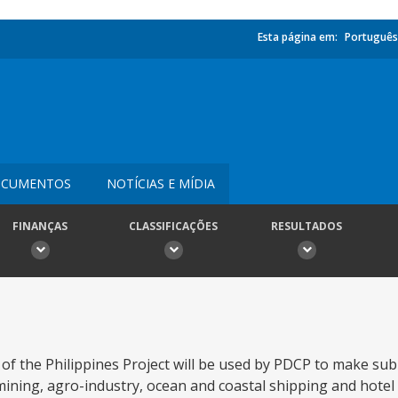
Esta página em:
Português
CUMENTOS
NOTÍCIAS E MÍDIA
FINANÇAS
CLASSIFICAÇÕES
RESULTADOS
f the Philippines Project will be used by PDCP to make sub
mining, agro-industry, ocean and coastal shipping and hotel