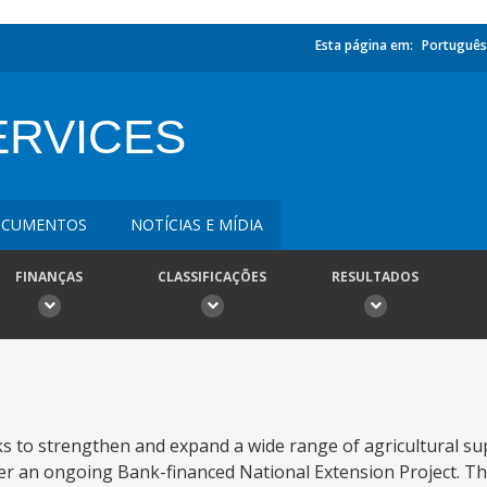
Esta página em:
Português
ERVICES
CUMENTOS
NOTÍCIAS E MÍDIA
FINANÇAS
CLASSIFICAÇÕES
RESULTADOS
ks to strengthen and expand a wide range of agricultural su
er an ongoing Bank-financed National Extension Project. Th