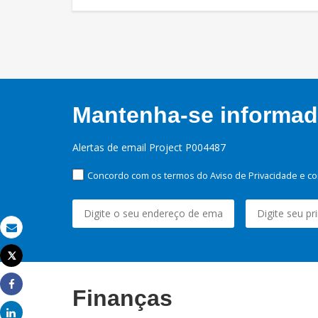
Mantenha-se informado
Alertas de email Project P004487
Concordo com os termos do Aviso de Privacidade e co
Email
Tweet
Imprimir
Finanças
Share
Share