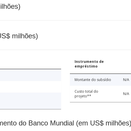
ilhões)
(US$ milhões)
Instrumento de
empréstimo
Montante do subsídio
N/A
Custo total do
N/A
projeto**
mento do Banco Mundial (em US$ milhões)