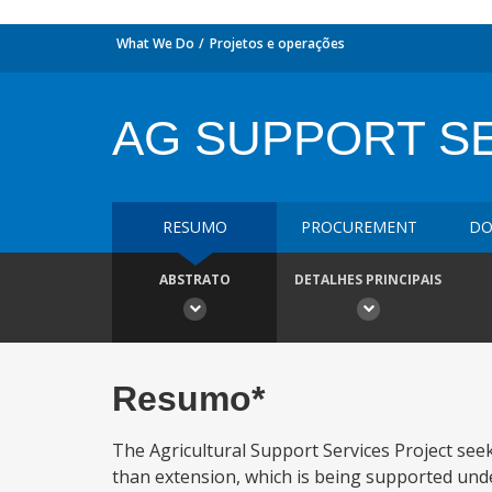
What We Do
Projetos e operações
AG SUPPORT S
RESUMO
PROCUREMENT
DO
ABSTRATO
DETALHES PRINCIPAIS
Resumo*
The Agricultural Support Services Project see
than extension, which is being supported und