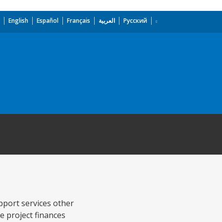
English
Español
Français
العربية
Русский
pport services other
e project finances