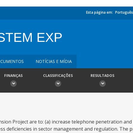
Esta página em:
Português
STEM EXP
CUMENTOS
NOTÍCIAS E MÍDIA
FINANÇAS
CLASSIFICAÇÕES
RESULTADOS
on Project are to: (a) increase telephone penetration and lea
dress deficiencies in sector management and regulation. The p