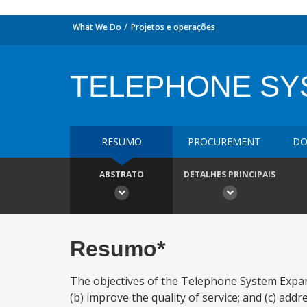
What We Do
Projetos e operações
TELEPHONE SY
RESUMO
PROCUREMENT
DO
ABSTRATO
DETALHES PRINCIPAIS
Resumo*
The objectives of the Telephone System Expansi
(b) improve the quality of service; and (c) ad