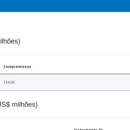
ilhões)
Compromissos
134.00
(US$ milhões)
Instrumento de