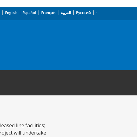
English
Español
Français
العربية
Русский
sed line facilities;
roject will undertake