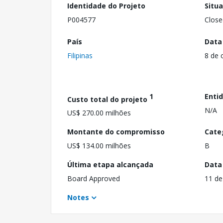
Identidade do Projeto
Situ
P004577
Close
País
Data
Filipinas
8 de 
1
Enti
Custo total do projeto
N/A
US$ 270.00 milhões
Montante do compromisso
Cate
US$ 134.00 milhões
B
Última etapa alcançada
Data
Board Approved
11 de
Notes