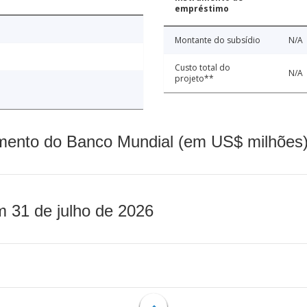
empréstimo
Montante do subsídio
N/A
Custo total do
N/A
projeto**
mento do Banco Mundial (em US$ milhões)
m 31 de julho de 2026