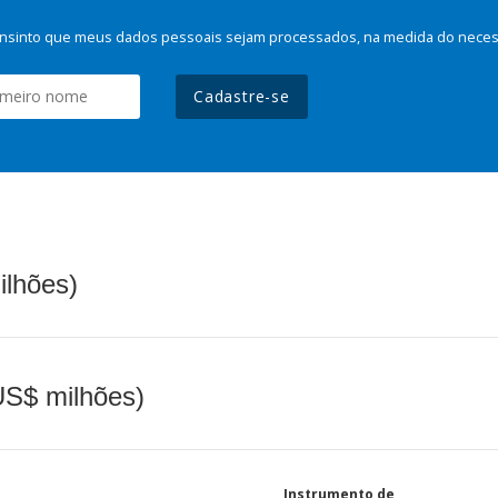
nsinto que meus dados pessoais sejam processados, na medida do necessá
Cadastre-se
ilhões)
(US$ milhões)
Instrumento de