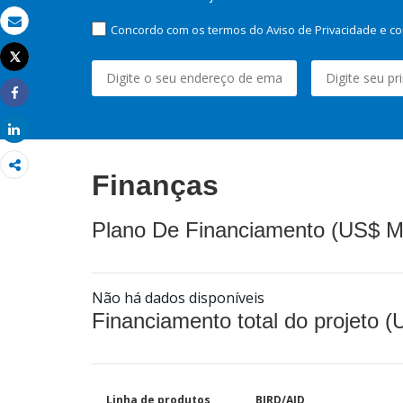
Concordo com os termos do Aviso de Privacidade e co
Email
Tweet
Imprimir
Share
Share
Finanças
Plano De Financiamento (US$ M
Não há dados disponíveis
Financiamento total do projeto 
Linha de produtos
BIRD/AID