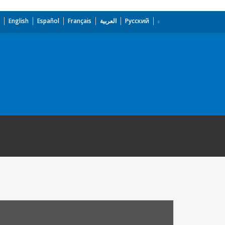
English
Español
Français
العربية
Русский