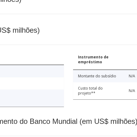
(US$ milhões)
Instrumento de
empréstimo
Montante do subsídio
N/A
Custo total do
N/A
projeto**
mento do Banco Mundial (em US$ milhões)