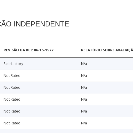
AÇÃO INDEPENDENTE
REVISÃO DA RCI: 06-15-1977
RELATÓRIO SOBRE AVALIAÇ
Satisfactory
N/a
Not Rated
N/a
Not Rated
N/a
Not Rated
N/a
Not Rated
N/a
Not Rated
N/a