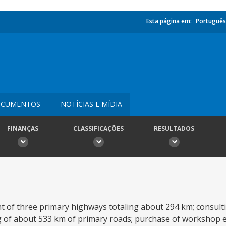
Esta página em:
Português
CUMENTOS
NOTÍCIAS E MÍDIA
FINANÇAS
CLASSIFICAÇÕES
RESULTADOS
of three primary highways totaling about 294 km; consultin
g of about 533 km of primary roads; purchase of workshop 