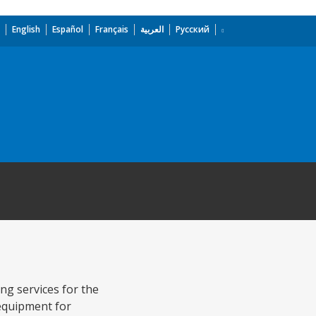
English
Español
Français
العربية
Русский
g services for the
equipment for