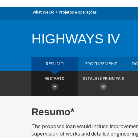
What We Do
Projetos e operações
HIGHWAYS IV
RESUMO
PROCUREMENT
DO
ABSTRATO
DETALHES PRINCIPAIS
Resumo*
The proposed loan would include improvement 
supervision of works and detailed engineerin