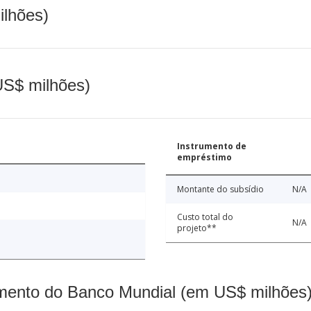
ilhões)
(US$ milhões)
Instrumento de
empréstimo
Montante do subsídio
N/A
Custo total do
N/A
projeto**
mento do Banco Mundial (em US$ milhões)