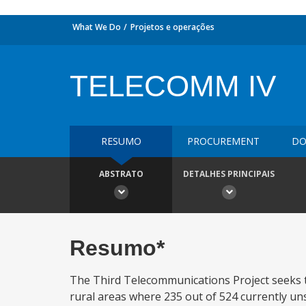
What We Do
Projetos e operações
TELECOMM IV
RESUMO
PROCUREMENT
DO
ABSTRATO
DETALHES PRINCIPAIS
Resumo*
The Third Telecommunications Project seeks t
rural areas where 235 out of 524 currently uns