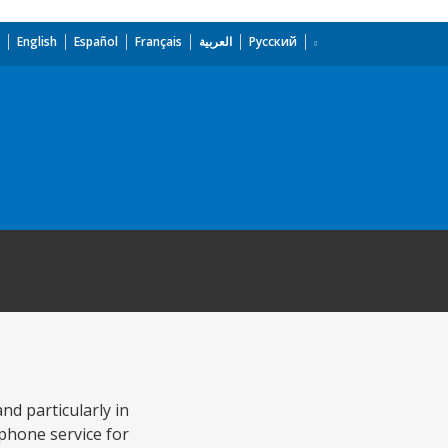
English
Español
Français
العربية
Русский
d particularly in
ephone service for