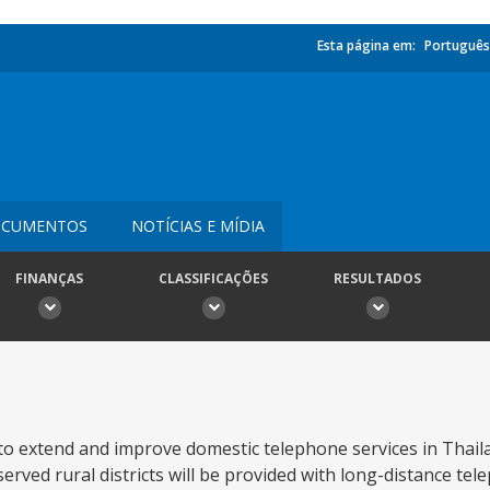
Esta página em:
Português
CUMENTOS
NOTÍCIAS E MÍDIA
FINANÇAS
CLASSIFICAÇÕES
RESULTADOS
o extend and improve domestic telephone services in Thailan
erved rural districts will be provided with long-distance tel