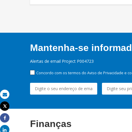
Mantenha-se informado
Alertas de email Project P004723
Concordo com os termos do Aviso de Privacidade e co
Email
Tweet
Imprimir
Finanças
Share
Share