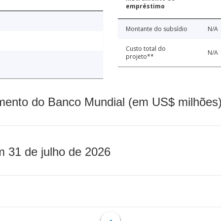
empréstimo
Montante do subsídio
N/A
Custo total do
N/A
projeto**
mento do Banco Mundial (em US$ milhões)
m 31 de julho de 2026