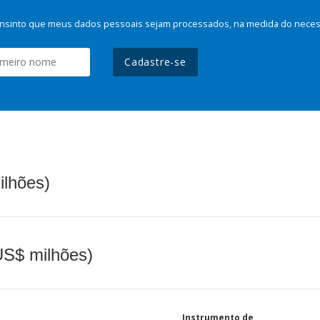
nsinto que meus dados pessoais sejam processados, na medida do necessá
Cadastre-se
ilhões)
(US$ milhões)
Instrumento de