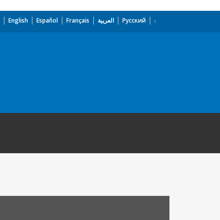
English
Español
Français
العربية
Русский