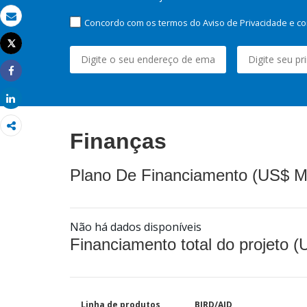
Concordo com os termos do Aviso de Privacidade e co
Email
Tweet
Imprimir
Share
Share
Finanças
Plano De Financiamento (US$ M
Não há dados disponíveis
Financiamento total do projeto 
Linha de produtos
BIRD/AID