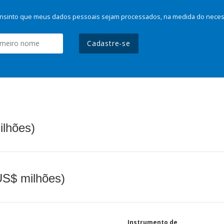
nsinto que meus dados pessoais sejam processados, na medida do necessá
Cadastre-se
ilhões)
(US$ milhões)
Instrumento de