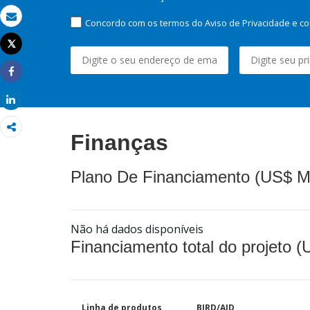
Concordo com os termos do Aviso de Privacidade e co
Email
Tweet
Imprimir
Share
Share
Finanças
Plano De Financiamento (US$ M
Não há dados disponíveis
Financiamento total do projeto 
Linha de produtos
BIRD/AID