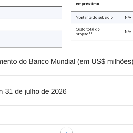
empréstimo
Montante do subsídio
N/A
Custo total do
N/A
projeto**
mento do Banco Mundial (em US$ milhões)
m 31 de julho de 2026