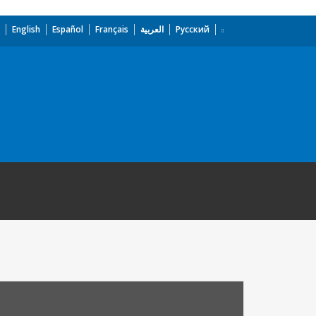
English
Español
Français
العربية
Русский