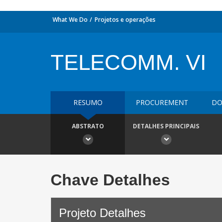
What We Do
Projetos e operações
TELECOMM. VI
RESUMO
PROCUREMENT
DO
ABSTRATO
DETALHES PRINCIPAIS
Chave Detalhes
Projeto Detalhes