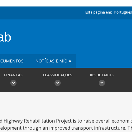
Esta página em:
Português
ab
CUMENTOS
NOTÍCIAS E MÍDIA
FINANÇAS
CLASSIFICAÇÕES
RESULTADOS
Highway Rehabilitation Project is to raise overall economic
velopment through an improved transport infrastructure. The