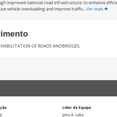
ugh improved national road infrastructure; to enhance efficie
ce vehicle overloading and improve traffic...
Ver mais
vimento
REHABILITATION OF ROADS ANDBRIDGES.
ação
Líder da Equipe
d
Jerry A. Lebo