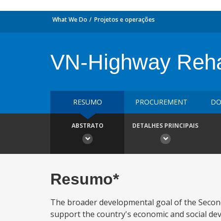
What We Do
Projetos e operações
VN-Highway Reh
RESUMO
PROCUREMENT
DO
ABSTRATO
DETALHES PRINCIPAIS
Resumo*
The broader developmental goal of the Second 
support the country's economic and social de