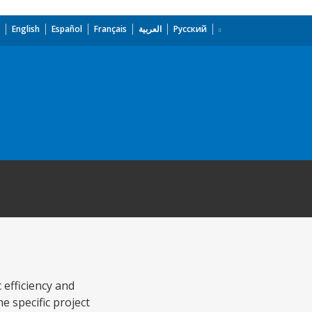
English
Español
Français
العربية
Русский
 efficiency and
 specific project