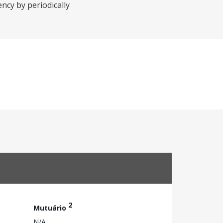
ncy by periodically
2
Mutuário
N/A