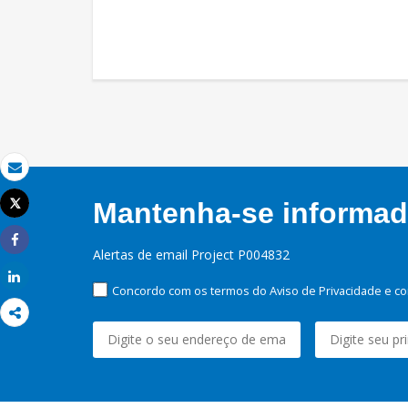
Email
Tweet
Mantenha-se informado
Imprimir
Alertas de email Project P004832
Share
Share
Concordo com os termos do Aviso de Privacidade e co