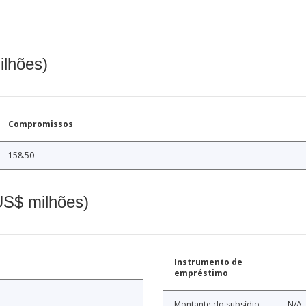
ilhões)
Compromissos
158.50
(US$ milhões)
Instrumento de
empréstimo
Montante do subsídio
N/A