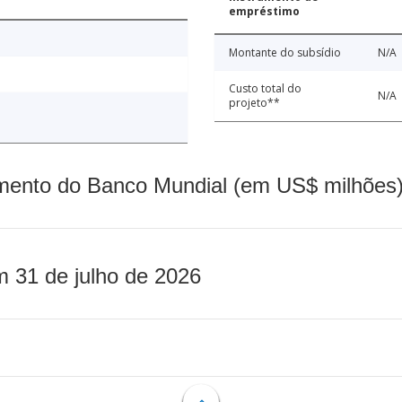
empréstimo
Montante do subsídio
N/A
Custo total do
N/A
projeto**
mento do Banco Mundial (em US$ milhões)
m 31 de julho de 2026