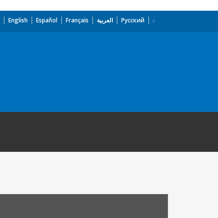
English
Español
Français
العربية
Русский