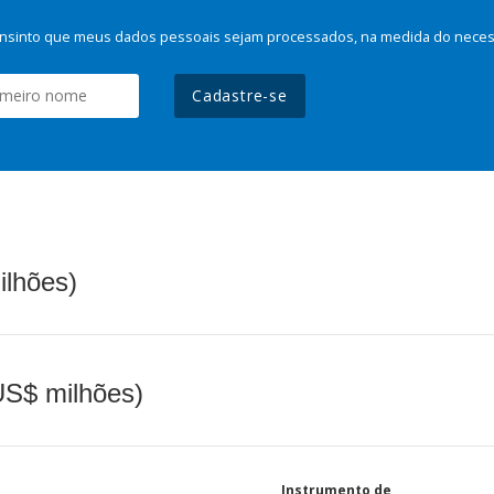
nsinto que meus dados pessoais sejam processados, na medida do necessá
Cadastre-se
ilhões)
(US$ milhões)
Instrumento de