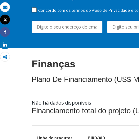
Concordo com os termos do Aviso de Privacidade e co
Email
Tweet
Imprimir
Share
Share
Finanças
Plano De Financiamento (US$ M
Não há dados disponíveis
Financiamento total do projeto 
Linha de produtos
BIRD/AID