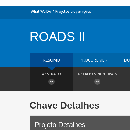
What We Do
Projetos e operações
ROADS II
RESUMO
PROCUREMENT
DO
ABSTRATO
DETALHES PRINCIPAIS
Chave Detalhes
Projeto Detalhes