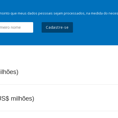
nsinto que meus dados pessoais sejam processados, na medida do necessá
Cadastre-se
ilhões)
(US$ milhões)