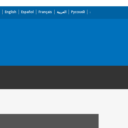
English
Español
Français
العربية
Русский