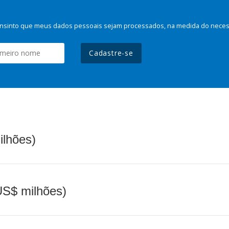
nsinto que meus dados pessoais sejam processados, na medida do necessá
Cadastre-se
ilhões)
(US$ milhões)