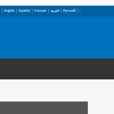
English
Español
Français
العربية
Русский