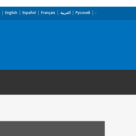
English
Español
Français
العربية
Русский