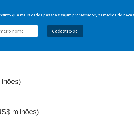
nsinto que meus dados pessoais sejam processados, na medida do necessá
Cadastre-se
ilhões)
(US$ milhões)