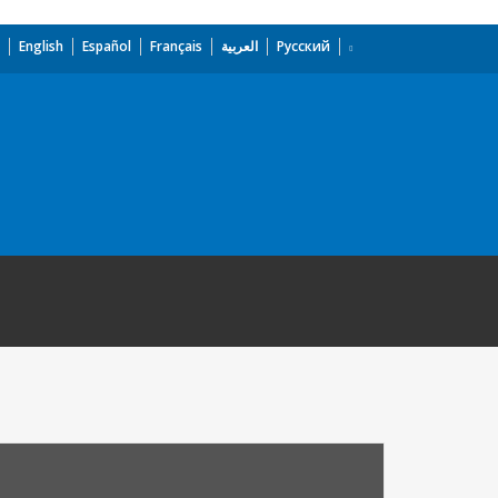
English
Español
Français
العربية
Русский