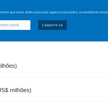
nsinto que meus dados pessoais sejam processados, na medida do necessá
Cadastre-se
ilhões)
(US$ milhões)