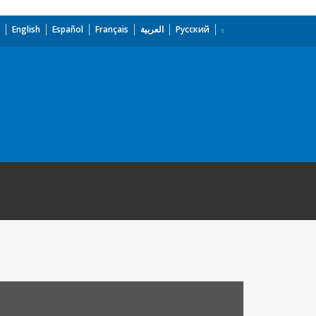
English
Español
Français
العربية
Русский