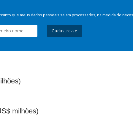
nsinto que meus dados pessoais sejam processados, na medida do necessá
Cadastre-se
ilhões)
(US$ milhões)