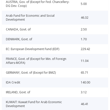
AUSTRIA, Gov. of (Except for Fed. Chancellery-
5.00
DG Dev. Coop)
Arab Fund for Economic and Social
46.32
Development
CANADA, Govt. of
2.50
DENMARK, Govt. of
1.70
EC: European Development Fund (EDF)
229.42
FRANCE, Govt. of (Except for Min. of Foreign
11.04
Affairs-MOFA)
GERMANY, Govt. of (Except for BMZ)
65.71
IDA Credit
140.00
IRELAND, Govt. of
3.12
KUWAIT: Kuwait Fund for Arab Economic
46.41
Development