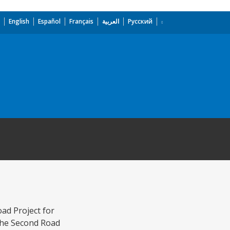
English
Español
Français
العربية
Русский
oad Project for
the Second Road