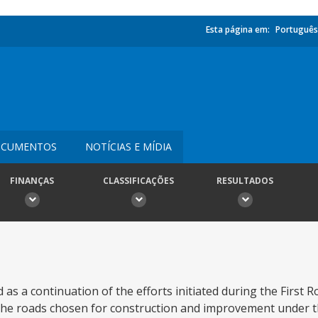
Esta página em:
Português
CUMENTOS
NOTÍCIAS E MÍDIA
FINANÇAS
CLASSIFICAÇÕES
RESULTADOS
as a continuation of the efforts initiated during the First R
 The roads chosen for construction and improvement under 