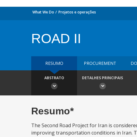
What We Do
Projetos e operações
ROAD II
RESUMO
PROCUREMENT
DO
ABSTRATO
DETALHES PRINCIPAIS
Resumo*
The Second Road Project for Iran is considered 
improving transportation conditions in Iran.