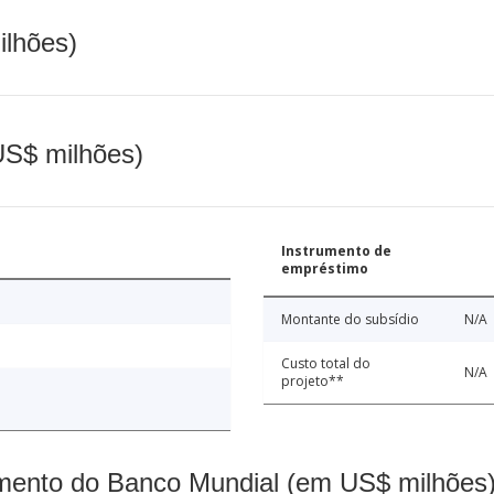
ilhões)
(US$ milhões)
Instrumento de
empréstimo
Montante do subsídio
N/A
Custo total do
N/A
projeto**
mento do Banco Mundial (em US$ milhões)