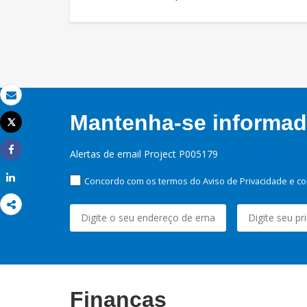
Email
Mantenha-se informado
Tweet
Imprimir
Alertas de email Project P005179
Share
Share
Concordo com os termos do Aviso de Privacidade e co
Finanças