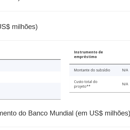
(US$ milhões)
Instrumento de
empréstimo
Montante do subsídio
N/A
Custo total do
N/A
projeto**
mento do Banco Mundial (em US$ milhões)