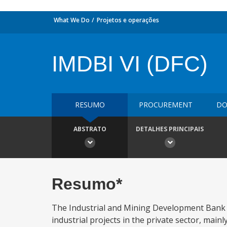
What We Do
Projetos e operações
IMDBI VI (DFC)
RESUMO
PROCUREMENT
DO
ABSTRATO
DETALHES PRINCIPAIS
Resumo*
The Industrial and Mining Development Bank of
industrial projects in the private sector, main