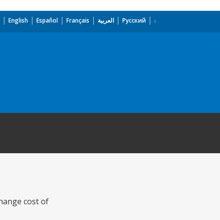
English
Español
Français
العربية
Русский
change cost of