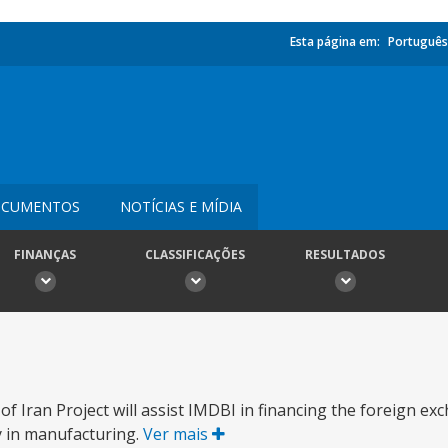
Esta página em:
Português
CUMENTOS
NOTÍCIAS E MÍDIA
FINANÇAS
CLASSIFICAÇÕES
RESULTADOS
 Iran Project will assist IMDBI in financing the foreign ex
ly in manufacturing.
Ver mais