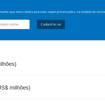
nsinto que meus dados pessoais sejam processados, na medida do necessá
Cadastre-se
ilhões)
(US$ milhões)