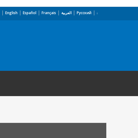
English
Español
Français
العربية
Русский