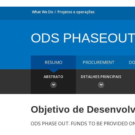
What We Do
Projetos e operações
ODS PHASEOUT 
RESUMO
PROCUREMENT
DO
ABSTRATO
DETALHES PRINCIPAIS
Objetivo de Desenvol
ODS PHASE OUT. FUNDS TO BE PROVIDED O