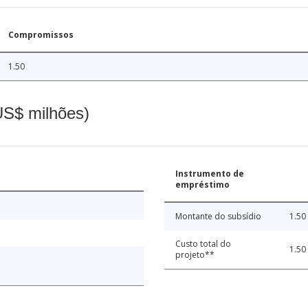
Compromissos
1.50
(US$ milhões)
Instrumento de
empréstimo
Montante do subsídio
1.50
Custo total do
1.50
projeto**