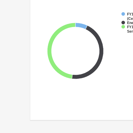
FY1
(Ce
Ene
FY1
Ser