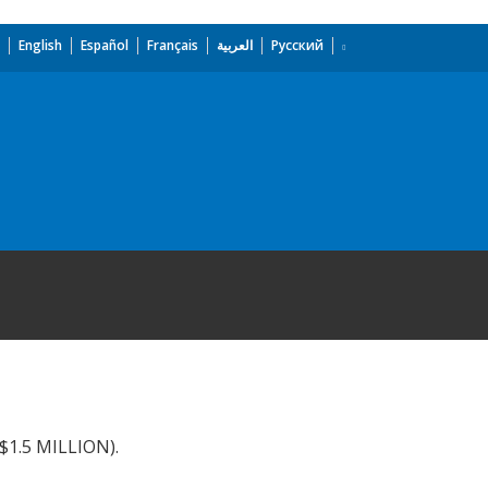
English
Español
Français
العربية
Русский
.5 MILLION).