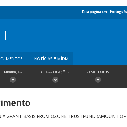
Esta página em:
Português
I
CUMENTOS
NOTÍCIAS E MÍDIA
FINANÇAS
CLASSIFICAÇÕES
RESULTADOS
vimento
N A GRANT BASIS FROM OZONE TRUSTFUND (AMOUNT OF $1