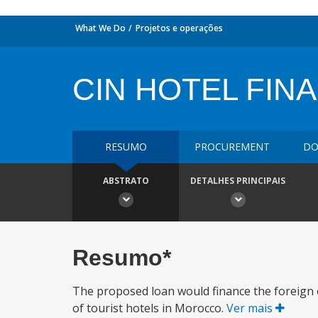
What We Do
Projetos e operações
CIN HOTEL FIN
RESUMO
PROCUREMENT
DO
ABSTRATO
DETALHES PRINCIPAIS
Resumo*
The proposed loan would finance the foreign e
of tourist hotels in Morocco.
Ver mais