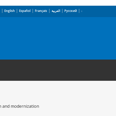
English
Español
Français
العربية
Русский
on and modernization