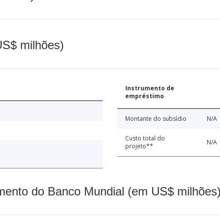
(US$ milhões)
Instrumento de
empréstimo
Montante do subsídio
N/A
Custo total do
N/A
projeto**
mento do Banco Mundial (em US$ milhões)