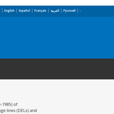
English
Español
Français
العربية
Русский
0-1985) of
ge lines (DELs) and