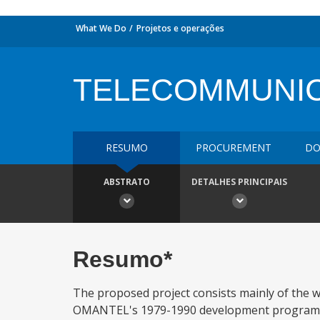
What We Do
Projetos e operações
TELECOMMUNIC
RESUMO
PROCUREMENT
DO
ABSTRATO
DETALHES PRINCIPAIS
Resumo*
The proposed project consists mainly of the wo
OMANTEL's 1979-1990 development program and 