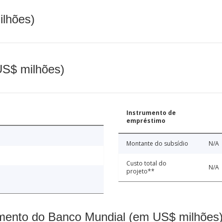
ilhões)
(US$ milhões)
Instrumento de
empréstimo
Montante do subsídio
N/A
Custo total do
N/A
projeto**
mento do Banco Mundial (em US$ milhões)