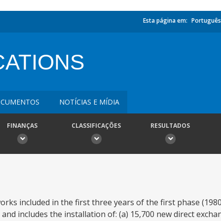
Esta página em:
Português
ATIONS
CUMENTOS
NOTÍCIAS E MÍDIA
FINANÇAS
CLASSIFICAÇÕES
RESULTADOS
rks included in the first three years of the first phase (198
includes the installation of: (a) 15,700 new direct exchan