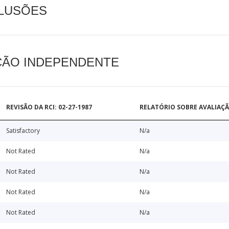
CLUSÕES
AÇÃO INDEPENDENTE
REVISÃO DA RCI: 02-27-1987
RELATÓRIO SOBRE AVALIAÇ
Satisfactory
N/a
Not Rated
N/a
Not Rated
N/a
Not Rated
N/a
Not Rated
N/a