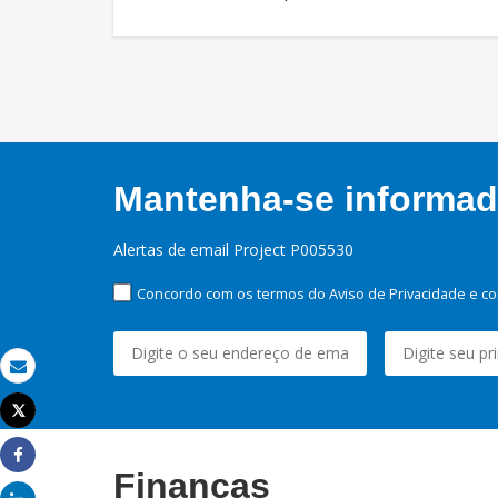
Mantenha-se informado
Alertas de email Project P005530
Concordo com os termos do Aviso de Privacidade e co
Email
Tweet
Imprimir
Share
Finanças