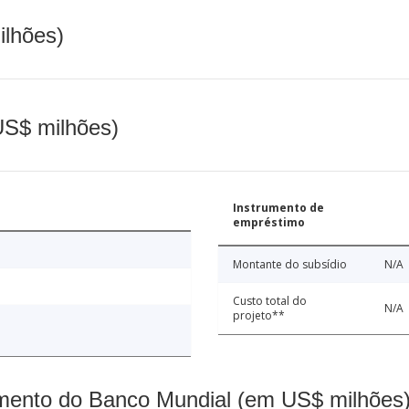
ilhões)
(US$ milhões)
Instrumento de
empréstimo
Montante do subsídio
N/A
Custo total do
N/A
projeto**
mento do Banco Mundial (em US$ milhões)