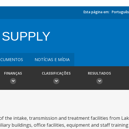
Esta página em:
Português
 SUPPLY
CUMENTOS
NOTÍCIAS E MÍDIA
FINANÇAS
CLASSIFICAÇÕES
RESULTADOS
of the intake, transmission and treatment facilities from La
iary buildings, office facilities, equipment and staff trainin