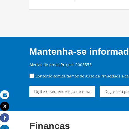
Mantenha-se informado
Alertas de email Project P005553
Concordo com os termos do Aviso de Privacidade e co
Email
Tweet
Imprimir
Share
Finanças