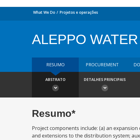
What We Do
Projetos e operações
ALEPPO WATER
RESUMO
PROCUREMENT
DO
ABSTRATO
DETALHES PRINCIPAIS
Resumo*
Project components include: (a) an expansion 
and extensions to the distribution system; auxil