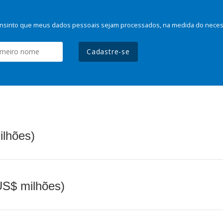
nsinto que meus dados pessoais sejam processados, na medida do necessá
Cadastre-se
ilhões)
(US$ milhões)