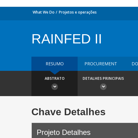
What We Do
Projetos e operações
RAINFED II
RESUMO
PROCUREMENT
DO
ABSTRATO
DETALHES PRINCIPAIS
Chave Detalhes
Projeto Detalhes