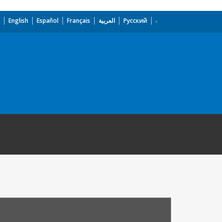
English
Español
Français
العربية
Русский