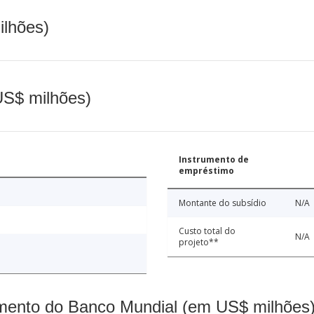
ilhões)
(US$ milhões)
Instrumento de
empréstimo
Montante do subsídio
N/A
Custo total do
N/A
projeto**
mento do Banco Mundial (em US$ milhões)