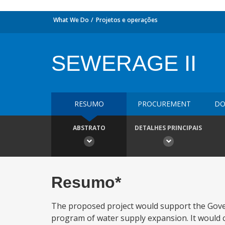
What We Do
Projetos e operações
SEWERAGE II
RESUMO
PROCUREMENT
DO
ABSTRATO
DETALHES PRINCIPAIS
Resumo*
The proposed project would support the Govern
program of water supply expansion. It would c