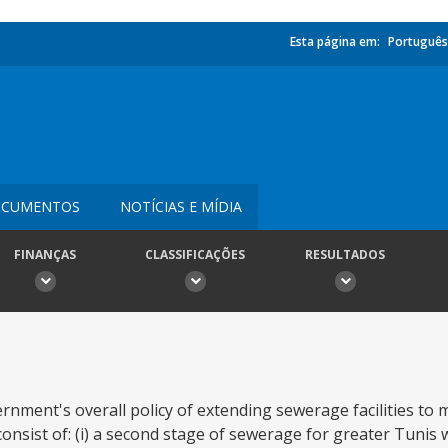
Esta página em:
Português
CUMENTOS
NOTÍCIAS E MÍDIA
FINANÇAS
CLASSIFICAÇÕES
RESULTADOS
ment's overall policy of extending sewerage facilities to 
onsist of: (i) a second stage of sewerage for greater Tunis