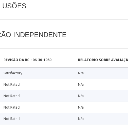
CLUSÕES
AÇÃO INDEPENDENTE
REVISÃO DA RCI: 06-30-1989
RELATÓRIO SOBRE AVALIAÇ
Satisfactory
N/a
Not Rated
N/a
Not Rated
N/a
Not Rated
N/a
Not Rated
N/a