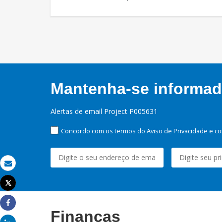
Mantenha-se informado
Alertas de email Project P005631
Concordo com os termos do Aviso de Privacidade e co
Email
Tweet
Imprimir
Share
Finanças