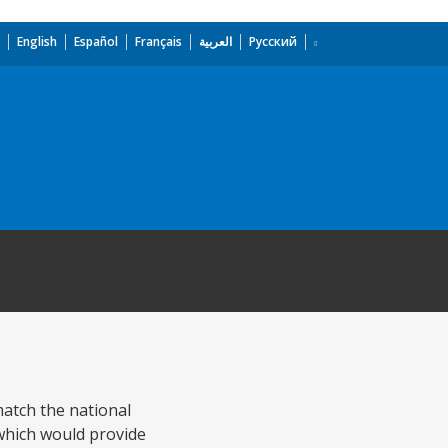
English
Español
Français
العربية
Русский
match the national
 which would provide