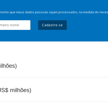
nsinto que meus dados pessoais sejam processados, na medida do necessá
Cadastre-se
ilhões)
(US$ milhões)