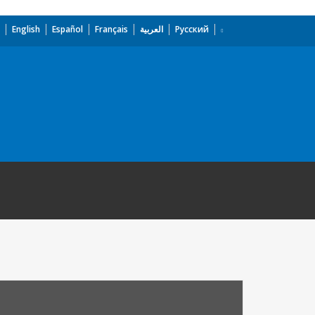
English
Español
Français
العربية
Русский