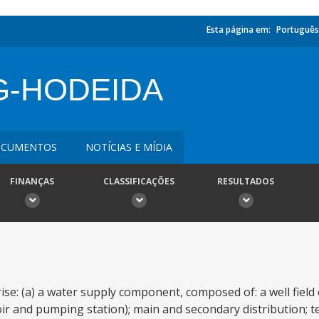
Esta página em:
Português
G-HODEIDA
CUMENTOS
NOTÍCIAS E MÍDIA
FINANÇAS
CLASSIFICAÇÕES
RESULTADOS
se: (a) a water supply component, composed of: a well field 
r and pumping station); main and secondary distribution; ter