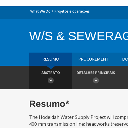
What We Do
Projetos e operações
W/S & SEWERA
RESUMO
PROCUREMENT
DO
ABSTRATO
DETALHES PRINCIPAIS
Resumo*
The Hodeidah Water Supply Project will compri
400 mm transmission line; headworks (reservoi