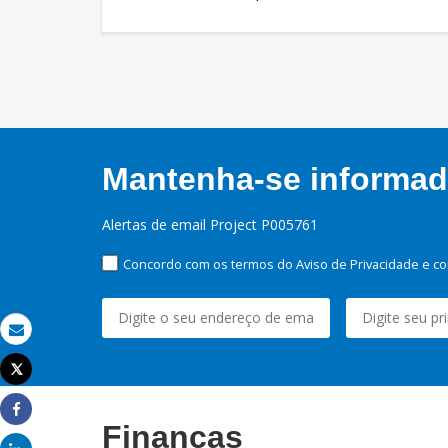
Mantenha-se informado
Alertas de email Project P005761
Concordo com os termos do Aviso de Privacidade e co
Email
Tweet
Imprimir
Share
Finanças