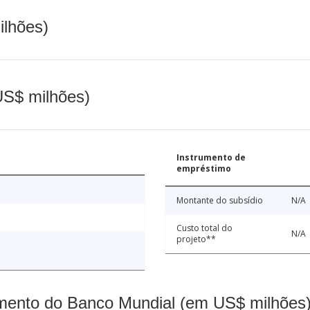
ilhões)
(US$ milhões)
Instrumento de
empréstimo
Montante do subsídio
N/A
Custo total do
N/A
projeto**
mento do Banco Mundial (em US$ milhões)