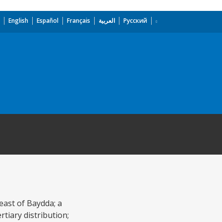
English
Español
Français
العربية
Русский
east of Baydda; a
tiary distribution;