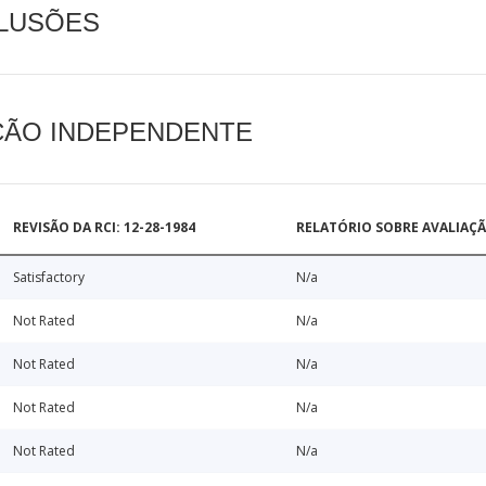
CLUSÕES
AÇÃO INDEPENDENTE
REVISÃO DA RCI: 12-28-1984
RELATÓRIO SOBRE AVALIAÇ
Satisfactory
N/a
Not Rated
N/a
Not Rated
N/a
Not Rated
N/a
Not Rated
N/a