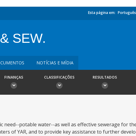
Esta página em:
Português
& SEW.
CUMENTOS
NOTÍCIAS E MÍDIA
FINANÇAS
CLASSIFICAÇÕES
RESULTADOS
c need--potable water--as well as effective sewerage for the
ers of YAR, and to provide key assistance to further develop