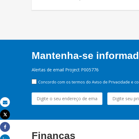
Mantenha-se informado
Alertas de email Project P005776
Concordo com os termos do Aviso de Privacidade e co
Email
Tweet
Imprimir
Share
Finanças