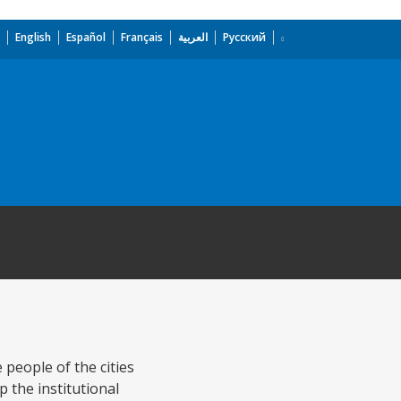
English
Español
Français
العربية
Русский
 people of the cities
 the institutional