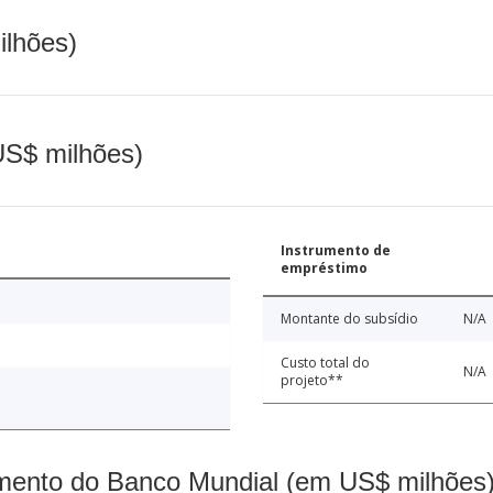
ilhões)
(US$ milhões)
Instrumento de
empréstimo
Montante do subsídio
N/A
Custo total do
N/A
projeto**
mento do Banco Mundial (em US$ milhões)