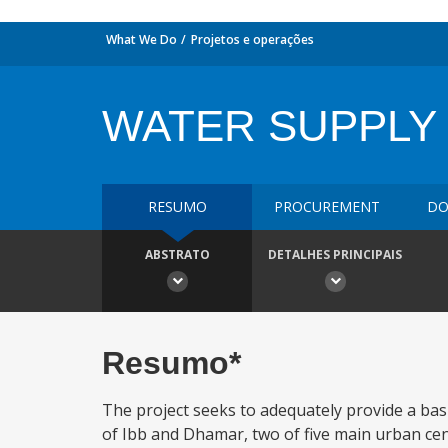
What We Do
Projetos e operações
WATER SUPPLY 
RESUMO
PROCUREMENT
DO
ABSTRATO
DETALHES PRINCIPAIS
Resumo*
The project seeks to adequately provide a basi
of Ibb and Dhamar, two of five main urban cent