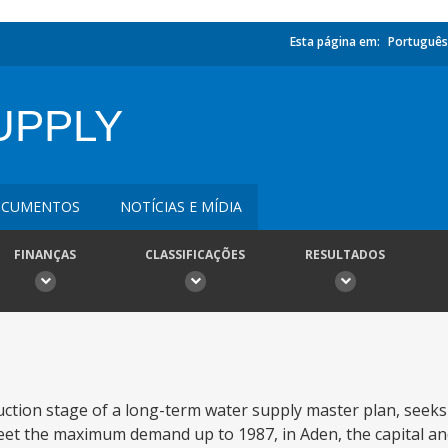
Esta página em:
Português
UPPLY
CUMENTOS
NOTÍCIAS E MÍDIA
FINANÇAS
CLASSIFICAÇÕES
RESULTADOS
ruction stage of a long-term water supply master plan, seeks
 meet the maximum demand up to 1987, in Aden, the capital an