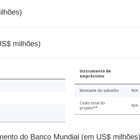
ilhões)
(US$ milhões)
Instrumento de
empréstimo
Montante do subsídio
N/A
Custo total do
N/A
projeto**
mento do Banco Mundial (em US$ milhões)