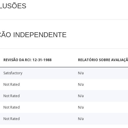
CLUSÕES
AÇÃO INDEPENDENTE
REVISÃO DA RCI: 12-31-1988
RELATÓRIO SOBRE AVALIAÇ
Satisfactory
N/a
Not Rated
N/a
Not Rated
N/a
Not Rated
N/a
Not Rated
N/a