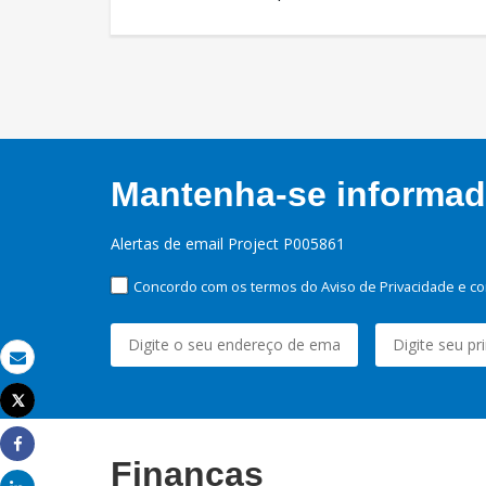
Mantenha-se informado
Alertas de email Project P005861
Concordo com os termos do Aviso de Privacidade e co
Email
Tweet
Imprimir
Share
Finanças