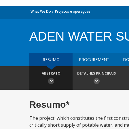
What We Do
Projetos e operações
ADEN WATER S
RESUMO
PROCUREMENT
DO
ABSTRATO
DETALHES PRINCIPAIS
Resumo*
The project, which constitutes the first const
critically short supply of potable water, and