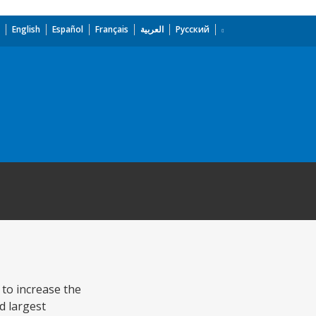
English
Español
Français
العربية
Русский
 to increase the
d largest