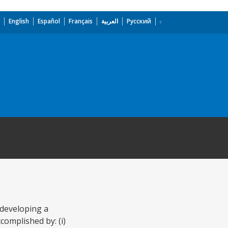
English
Español
Français
العربية
Русский
 developing a
complished by: (i)