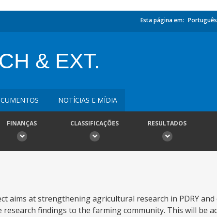
Esta página em:
Português
CH & EXT.
CUMENTOS
NOTÍCIAS E MÍDIA
FINANÇAS
CLASSIFICAÇÕES
RESULTADOS
ct aims at strengthening agricultural research in PDRY and
e research findings to the farming community. This will be ac