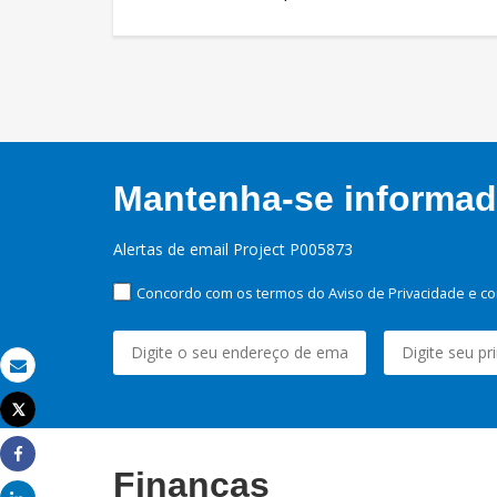
Mantenha-se informado
Alertas de email Project P005873
Concordo com os termos do Aviso de Privacidade e co
Email
Tweet
Imprimir
Share
Finanças