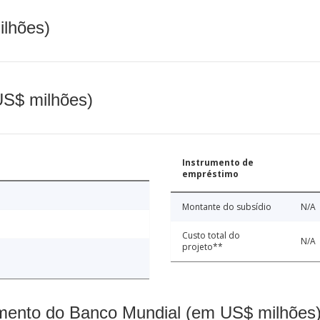
ilhões)
(US$ milhões)
Instrumento de
empréstimo
Montante do subsídio
N/A
Custo total do
N/A
projeto**
mento do Banco Mundial (em US$ milhões)