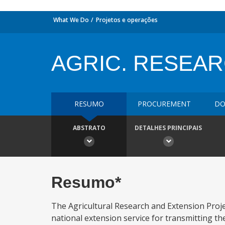
What We Do
Projetos e operações
AGRIC. RESEAR
RESUMO
PROCUREMENT
DO
ABSTRATO
DETALHES PRINCIPAIS
Resumo*
The Agricultural Research and Extension Proje
national extension service for transmitting th