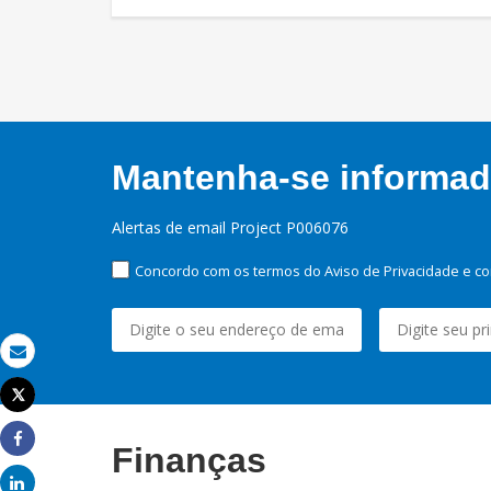
Mantenha-se informado
Alertas de email Project P006076
Concordo com os termos do Aviso de Privacidade e co
Email
Tweet
Imprimir
Finanças
Share
Share