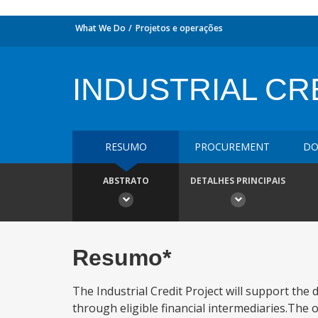
What We Do
Projetos e operações
INDUSTRIAL CR
RESUMO
PROCUREMENT
DO
ABSTRATO
DETALHES PRINCIPAIS
Resumo*
The Industrial Credit Project will support the
through eligible financial intermediaries.The o