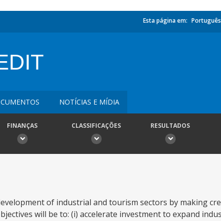
Esta página em:
Português
EDIT
CUMENTOS
NOTÍCIAS E MÍDIA
FINANÇAS
CLASSIFICAÇÕES
RESULTADOS
 development of industrial and tourism sectors by making cred
bjectives will be to: (i) accelerate investment to expand indu