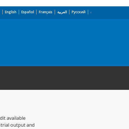
English
Español
Français
العربية
Русский
it available
strial output and