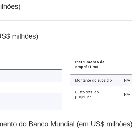
ilhões)
(US$ milhões)
Instrumento de
empréstimo
Montante do subsídio
N/A
Custo total do
N/A
projeto**
mento do Banco Mundial (em US$ milhões)