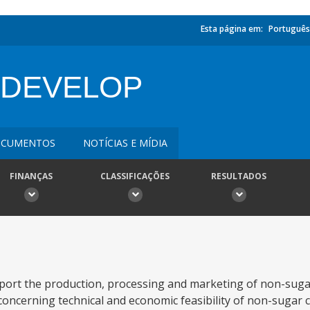
Esta página em:
Português
 DEVELOP
CUMENTOS
NOTÍCIAS E MÍDIA
FINANÇAS
CLASSIFICAÇÕES
RESULTADOS
pport the production, processing and marketing of non-sug
h concerning technical and economic feasibility of non-sugar