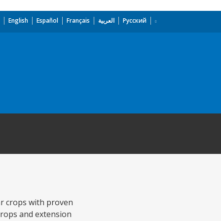
English
Español
Français
العربية
Русский
ar crops with proven
 crops and extension