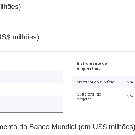
ilhões)
(US$ milhões)
Instrumento de
empréstimo
Montante do subsídio
N/A
Custo total do
N/A
projeto**
mento do Banco Mundial (em US$ milhões)