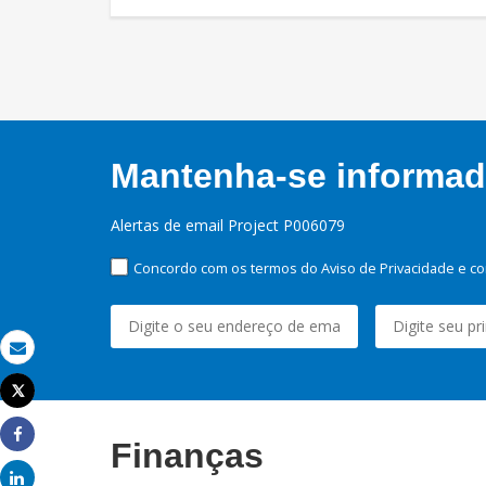
Mantenha-se informado
Alertas de email Project P006079
Concordo com os termos do Aviso de Privacidade e co
Email
Tweet
Imprimir
Finanças
Share
Share