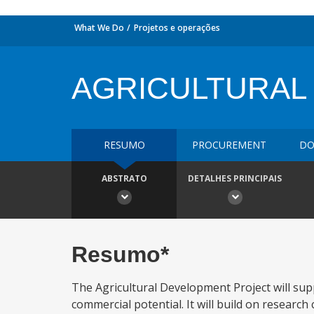
What We Do
Projetos e operações
AGRICULTURAL
RESUMO
PROCUREMENT
DO
ABSTRATO
DETALHES PRINCIPAIS
Resumo*
The Agricultural Development Project will su
commercial potential. It will build on researc