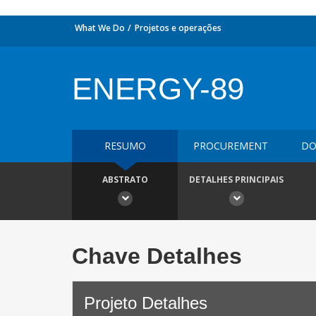
What We Do
Projetos e operações
ENERGY-89
RESUMO
PROCUREMENT
DO
ABSTRATO
DETALHES PRINCIPAIS
Chave Detalhes
Projeto Detalhes