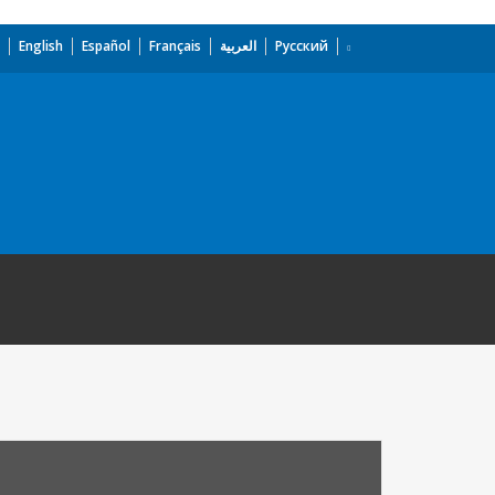
English
Español
Français
العربية
Русский