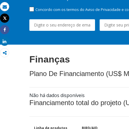
Concordo com os termos do Aviso de Privacidade e co
Email
Tweet
Imprimir
Share
Share
Finanças
Plano De Financiamento (US$ M
Não há dados disponíveis
Financiamento total do projeto 
Linha de produtos
BIRD/AID