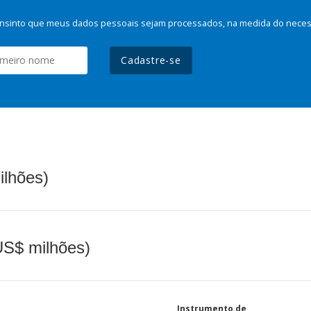
nsinto que meus dados pessoais sejam processados, na medida do necessá
Cadastre-se
ilhões)
(US$ milhões)
Instrumento de