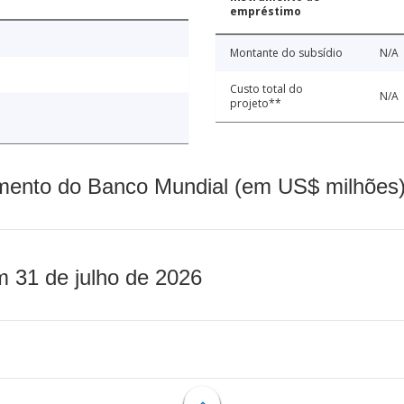
empréstimo
Montante do subsídio
N/A
Custo total do
N/A
projeto**
mento do Banco Mundial (em US$ milhões)
m 31 de julho de 2026