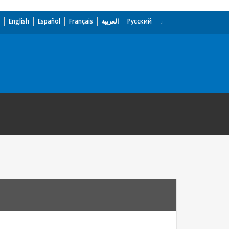
English
Español
Français
العربية
Русский