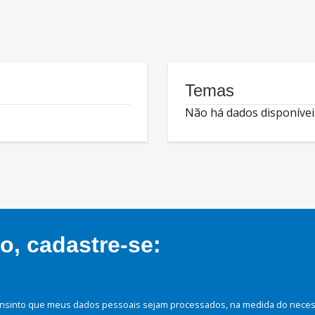
Temas
Não há dados disponívei
, cadastre-se:
nsinto que meus dados pessoais sejam processados, na medida do necessá