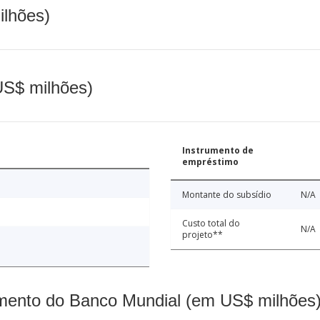
ilhões)
(US$ milhões)
Instrumento de
empréstimo
Montante do subsídio
N/A
Custo total do
N/A
projeto**
mento do Banco Mundial (em US$ milhões)