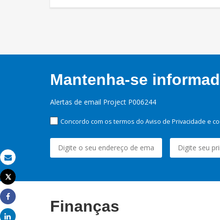
Mantenha-se informado
Alertas de email Project P006244
Concordo com os termos do Aviso de Privacidade e co
Email
Tweet
Imprimir
Finanças
Share
Share