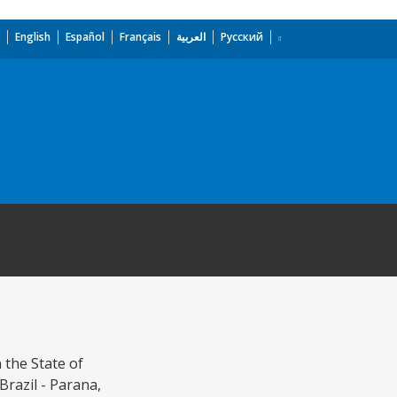
English
Español
Français
العربية
Русский
 the State of
Brazil - Parana,