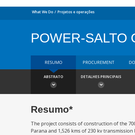
What We Do
Projetos e operações
POWER-SALTO 
RESUMO
PROCUREMENT
DO
ABSTRATO
DETALHES PRINCIPAIS
Resumo*
The project consists of construction of the 70
Parana and 1,526 kms of 230 kv transmission li