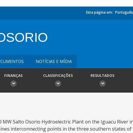
Esta página em:
Português
OSORIO
CUMENTOS
NOTÍCIAS E MÍDIA
FINANÇAS
CLASSIFICAÇÕES
RESULTADOS
0 MW Salto Osorio Hydroelectric Plant on the Iguacu River in
nes interconnecting points in the three southern states of 