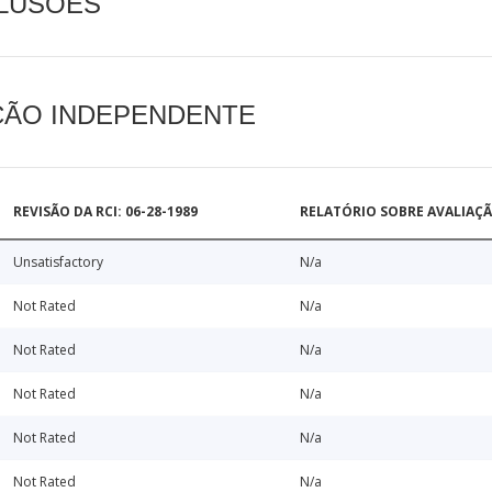
CLUSÕES
AÇÃO INDEPENDENTE
REVISÃO DA RCI: 06-28-1989
RELATÓRIO SOBRE AVALIAÇ
Unsatisfactory
N/a
Not Rated
N/a
Not Rated
N/a
Not Rated
N/a
Not Rated
N/a
Not Rated
N/a