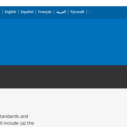
English
Español
Français
العربية
Русский
 standards and
 include: (a) the