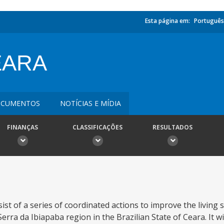
Esta página em:
Português
EARA
CUMENTOS
NOTÍCIAS E MÍDIA
FINANÇAS
CLASSIFICAÇÕES
RESULTADOS
st of a series of coordinated actions to improve the living
ra da Ibiapaba region in the Brazilian State of Ceara. It will