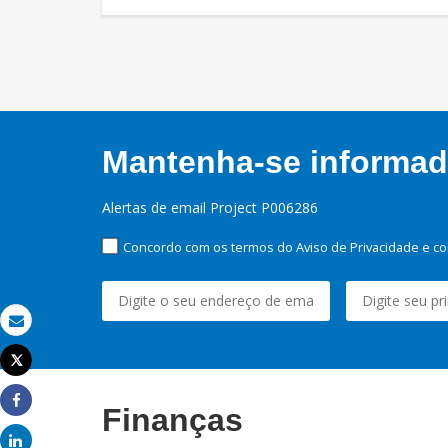
Mantenha-se informado
Alertas de email Project P006286
Concordo com os termos do Aviso de Privacidade e co
Email
Tweet
Imprimir
Finanças
Share
Share