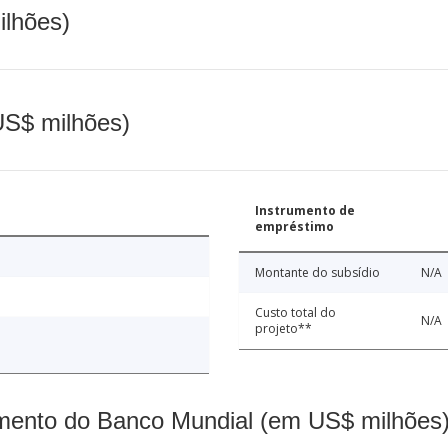
ilhões)
(US$ milhões)
Instrumento de
empréstimo
Montante do subsídio
N/A
Custo total do
N/A
projeto**
mento do Banco Mundial (em US$ milhões)