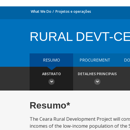
What We Do
Projetos e operações
RURAL DEVT-C
RESUMO
PROCUREMENT
DO
ABSTRATO
DETALHES PRINCIPAIS
Resumo*
The Ceara Rural Development Project will consi
incomes of the low-income population of the Ser