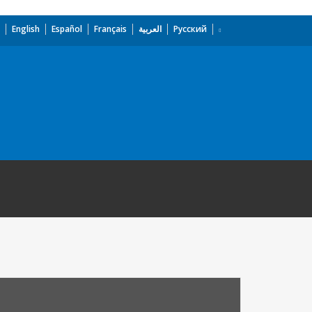
English
Español
Français
العربية
Русский