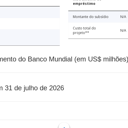
empréstimo
Montante do subsídio
N/A
Custo total do
N/A
projeto**
mento do Banco Mundial (em US$ milhões)
m 31 de julho de 2026