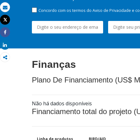
Concordo com os termos do Aviso de Privacidade e co
Email
Tweet
Imprimir
Share
Share
Finanças
Plano De Financiamento (US$ M
Não há dados disponíveis
Financiamento total do projeto 
Linha de produtos
BIRD/AID