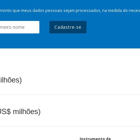
nsinto que meus dados pessoais sejam processados, na medida do necessá
Cadastre-se
ilhões)
(US$ milhões)
Instrumento de