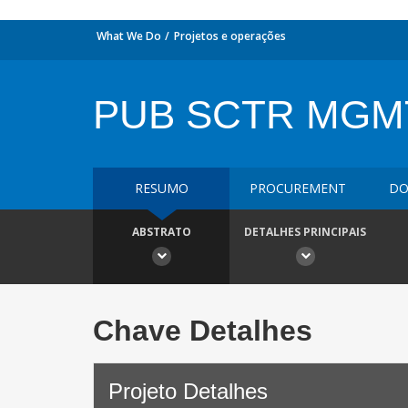
What We Do
Projetos e operações
PUB SCTR MGM
RESUMO
PROCUREMENT
DO
ABSTRATO
DETALHES PRINCIPAIS
Chave Detalhes
Projeto Detalhes