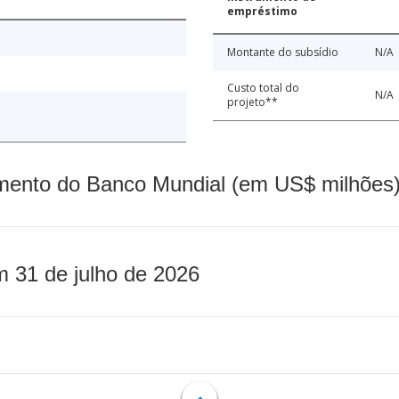
empréstimo
Montante do subsídio
N/A
Custo total do
N/A
projeto**
mento do Banco Mundial (em US$ milhões)
m 31 de julho de 2026