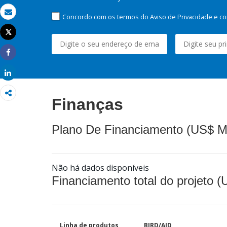
Concordo com os termos do Aviso de Privacidade e co
Email
Tweet
Imprimir
Share
Share
Finanças
Plano De Financiamento (US$ M
Não há dados disponíveis
Financiamento total do projeto 
Linha de produtos
BIRD/AID