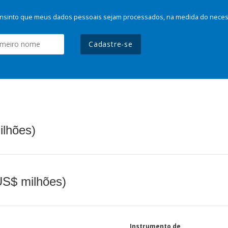
nsinto que meus dados pessoais sejam processados, na medida do necessá
Cadastre-se
ilhões)
(US$ milhões)
Instrumento de