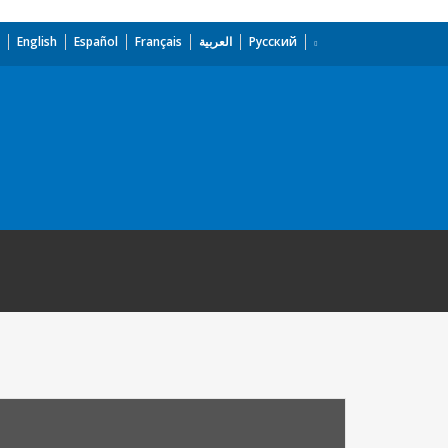
English
Español
Français
العربية
Русский