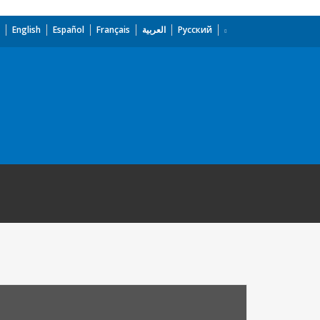
English
Español
Français
العربية
Русский