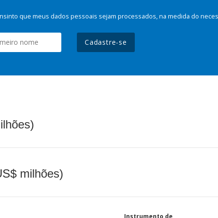
nsinto que meus dados pessoais sejam processados, na medida do necessá
Cadastre-se
ilhões)
(US$ milhões)
Instrumento de