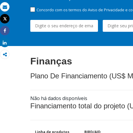
Concordo com os termos do Aviso de Privacidade e co
Email
Tweet
Imprimir
Share
Share
Finanças
Plano De Financiamento (US$ M
Não há dados disponíveis
Financiamento total do projeto 
Linha de produtos
BIRD/AID