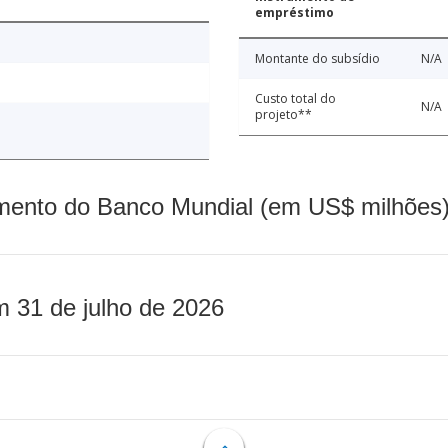
empréstimo
Montante do subsídio
N/A
Custo total do
N/A
projeto**
mento do Banco Mundial (em US$ milhões)
m 31 de julho de 2026