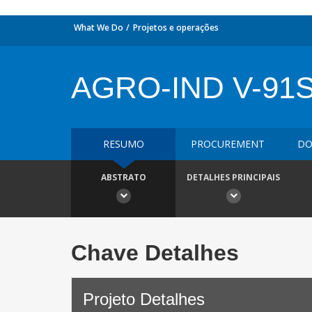
What We Do
Projetos e operações
AGRO-IND V-91
RESUMO
PROCUREMENT
DO
ABSTRATO
DETALHES PRINCIPAIS
Chave Detalhes
Projeto Detalhes