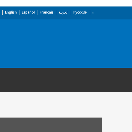
English
Español
Français
العربية
Русский