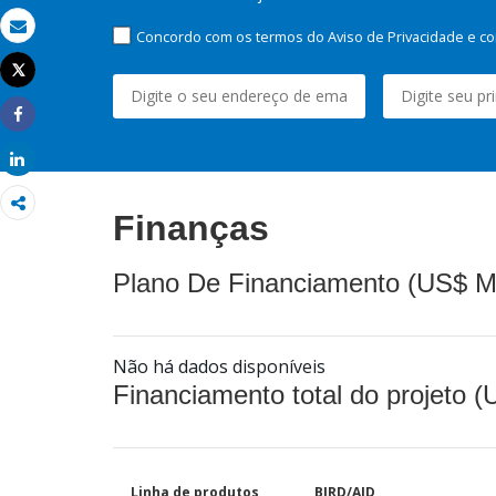
Concordo com os termos do Aviso de Privacidade e co
Email
Tweet
Imprimir
Share
Share
Finanças
Plano De Financiamento (US$ M
Não há dados disponíveis
Financiamento total do projeto 
Linha de produtos
BIRD/AID