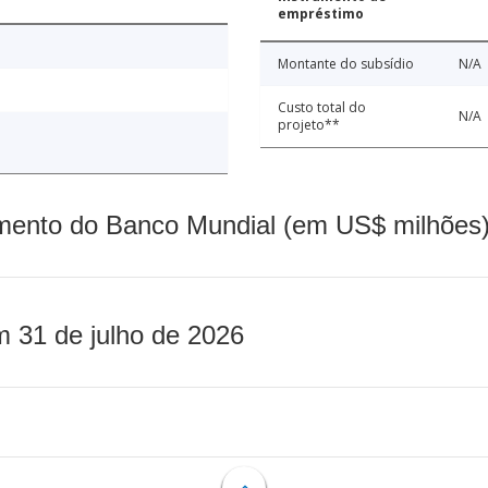
empréstimo
Montante do subsídio
N/A
Custo total do
N/A
projeto**
mento do Banco Mundial (em US$ milhões)
m 31 de julho de 2026