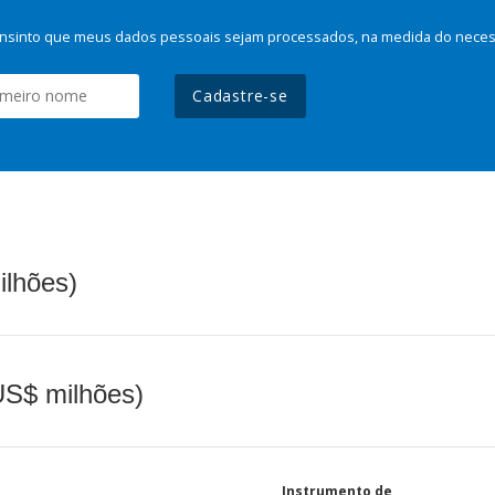
nsinto que meus dados pessoais sejam processados, na medida do necessá
Cadastre-se
ilhões)
(US$ milhões)
Instrumento de