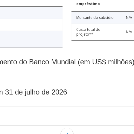
empréstimo
Montante do subsídio
N/A
Custo total do
N/A
projeto**
mento do Banco Mundial (em US$ milhões)
m 31 de julho de 2026