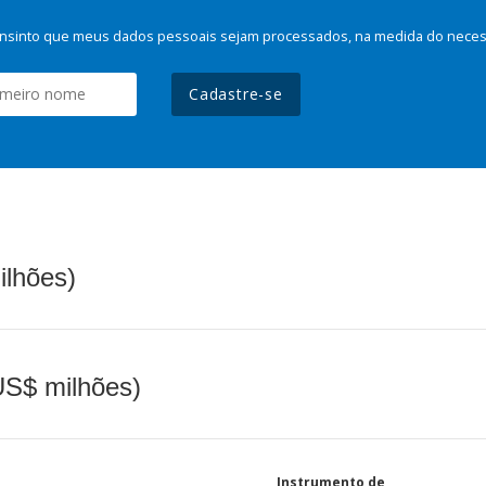
nsinto que meus dados pessoais sejam processados, na medida do necessá
Cadastre-se
ilhões)
(US$ milhões)
Instrumento de