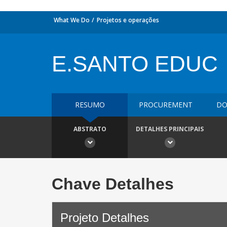
What We Do
Projetos e operações
E.SANTO EDUC
RESUMO
PROCUREMENT
DO
ABSTRATO
DETALHES PRINCIPAIS
Chave Detalhes
Projeto Detalhes