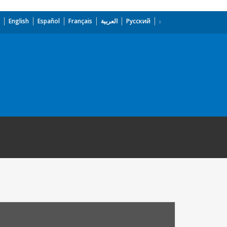
English
Español
Français
العربية
Русский