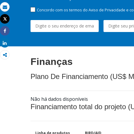
Concordo com os termos do Aviso de Privacidade e co
Email
Tweet
Imprimir
Share
Share
Finanças
Plano De Financiamento (US$ M
Não há dados disponíveis
Financiamento total do projeto 
Linha de produtos
BIRD/AID