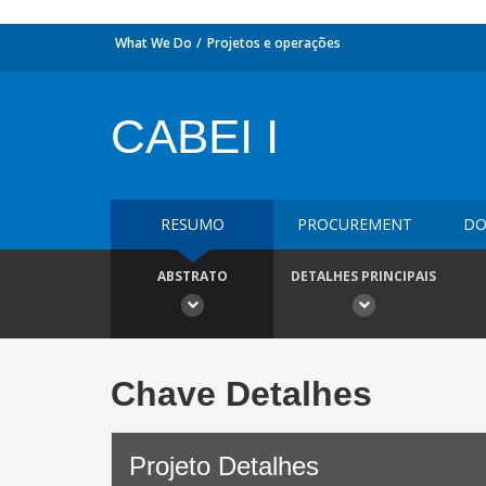
What We Do
Projetos e operações
CABEI I
RESUMO
PROCUREMENT
DO
ABSTRATO
DETALHES PRINCIPAIS
Chave Detalhes
Projeto Detalhes