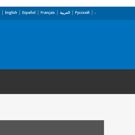
English
Español
Français
العربية
Русский