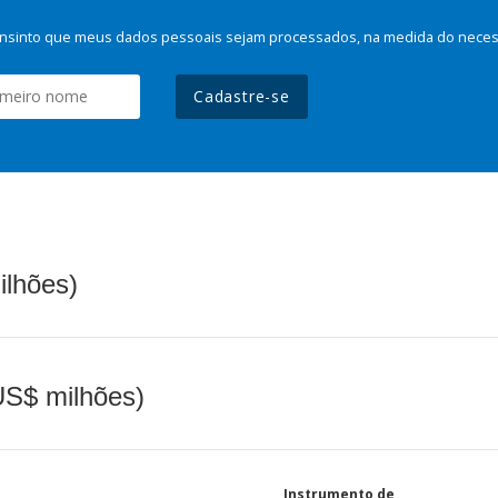
nsinto que meus dados pessoais sejam processados, na medida do necessá
Cadastre-se
ilhões)
(US$ milhões)
Instrumento de