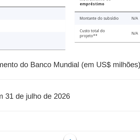
empréstimo
Montante do subsídio
N/A
Custo total do
N/A
projeto**
mento do Banco Mundial (em US$ milhões)
m 31 de julho de 2026