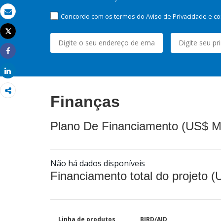
Concordo com os termos do Aviso de Privacidade e co
Email
Tweet
Imprimir
Share
Share
Finanças
Plano De Financiamento (US$ M
Não há dados disponíveis
Financiamento total do projeto 
Linha de produtos
BIRD/AID