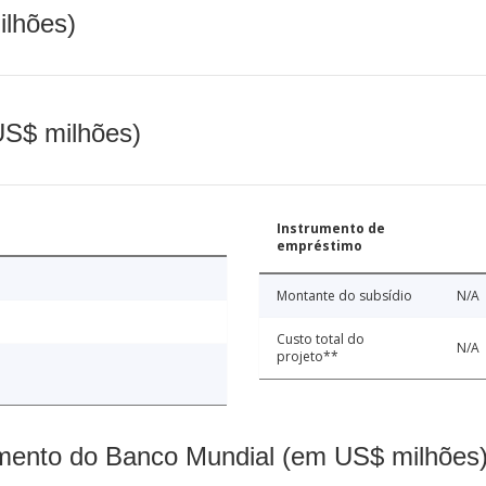
ilhões)
(US$ milhões)
Instrumento de
empréstimo
Montante do subsídio
N/A
Custo total do
N/A
projeto**
mento do Banco Mundial (em US$ milhões)