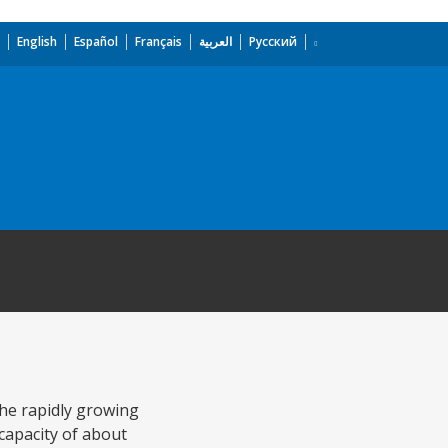
English
Español
Français
العربية
Русский
the rapidly growing
capacity of about