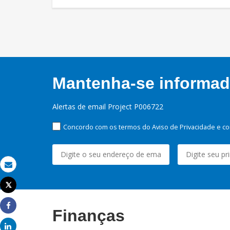
Mantenha-se informado
Alertas de email Project P006722
Concordo com os termos do Aviso de Privacidade e co
Email
Tweet
Imprimir
Finanças
Share
Share