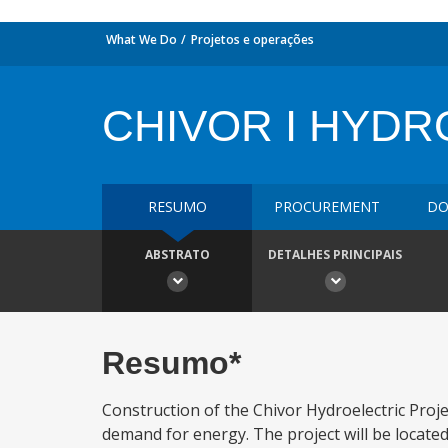
What We Do
Projetos e operações
CHIVOR I HYD
RESUMO
PROCUREMENT
DO
ABSTRATO
DETALHES PRINCIPAIS
Resumo*
Construction of the Chivor Hydroelectric Proj
demand for energy. The project will be located