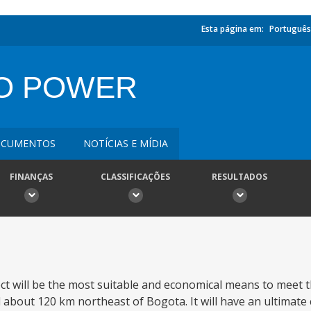
Esta página em:
Português
RO POWER
CUMENTOS
NOTÍCIAS E MÍDIA
FINANÇAS
CLASSIFICAÇÕES
RESULTADOS
ect will be the most suitable and economical means to meet 
 about 120 km northeast of Bogota. It will have an ultimate 