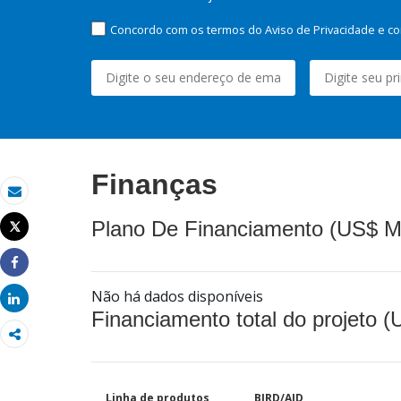
Concordo com os termos do Aviso de Privacidade e co
Finanças
Email
Plano De Financiamento (US$ M
Tweet
Imprimir
Share
Não há dados disponíveis
Share
Financiamento total do projeto 
Linha de produtos
BIRD/AID