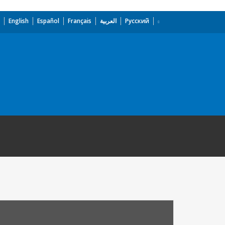
English
Español
Français
العربية
Русский