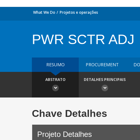
What We Do
Projetos e operações
PWR SCTR ADJ
RESUMO
PROCUREMENT
DO
ABSTRATO
DETALHES PRINCIPAIS
Chave Detalhes
Projeto Detalhes