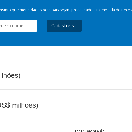
nsinto que meus dados pessoais sejam processados, na medida do necessá
Cadastre-se
ilhões)
(US$ milhões)
Instrumento de