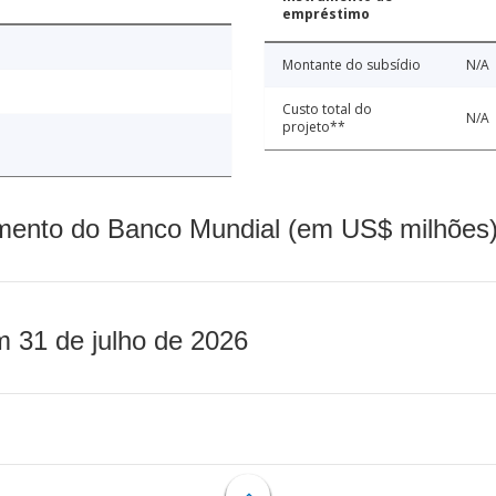
empréstimo
Montante do subsídio
N/A
Custo total do
N/A
projeto**
mento do Banco Mundial (em US$ milhões)
m 31 de julho de 2026